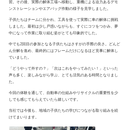
習。その後、
実際の解体工場へ移動し、
重機による迫力あるデモ
ンストレーションやエアバッグ作動の様子
を見学しました。
子供たちはチームに分かれ、
工具を使って実際に車の解体に挑戦
しました。
最初は少し戸惑いながらも、すぐにコツをつかみ、
夢
中になって作業に取り組む姿がとても印象的でした。
中でも2回目の参加となる子供たちはさすがの手際の良さ。
どんど
ん分解を進め、
最終的にはフレームだけになるほど見事に解体し
ていました。
「どうやって外すの？」「次はこれをやってみたい！」
といった
声も多く、楽しみながら学ぶ、
とても活気のある時間となりまし
た。
今回の体験を通して、
自動車の仕組みやリサイクルの重要性を少
しでも感じてもらえてい
たら嬉しいです。
当社では今後も、
地域の子供たちの学びにつながる取り組みを続
けてまいります。